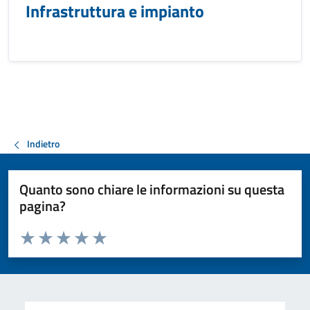
Infrastruttura e impianto
Indietro
Quanto sono chiare le informazioni su questa
pagina?
Valuta da 1 a 5 stelle la pagina
Valuta 1 stelle su 5
Valuta 2 stelle su 5
Valuta 3 stelle su 5
Valuta 4 stelle su 5
Valuta 5 stelle su 5