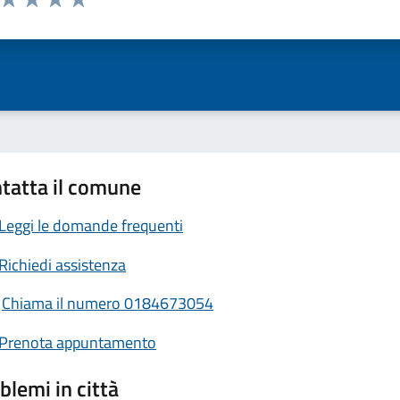
ta 1 stelle su 5
Valuta 2 stelle su 5
Valuta 3 stelle su 5
Valuta 4 stelle su 5
Valuta 5 stelle su 5
tatta il comune
Leggi le domande frequenti
Richiedi assistenza
Chiama il numero 0184673054
Prenota appuntamento
blemi in città