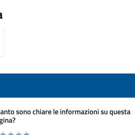
a
anto sono chiare le informazioni su questa
gina?
a da 1 a 5 stelle la pagina