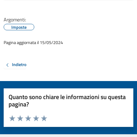
Argomenti:
Imposte
Pagina aggiornata il 15/05/2024
Indietro
Quanto sono chiare le informazioni su questa
pagina?
Valuta da 1 a 5 stelle la pagina
Valuta 1 stelle su 5
Valuta 2 stelle su 5
Valuta 3 stelle su 5
Valuta 4 stelle su 5
Valuta 5 stelle su 5