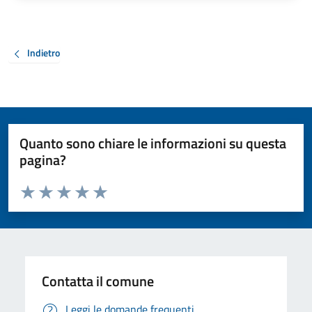
Indietro
Quanto sono chiare le informazioni su questa
pagina?
Valuta da 1 a 5 stelle la pagina
Valuta 1 stelle su 5
Valuta 2 stelle su 5
Valuta 3 stelle su 5
Valuta 4 stelle su 5
Valuta 5 stelle su 5
Contatta il comune
Leggi le domande frequenti