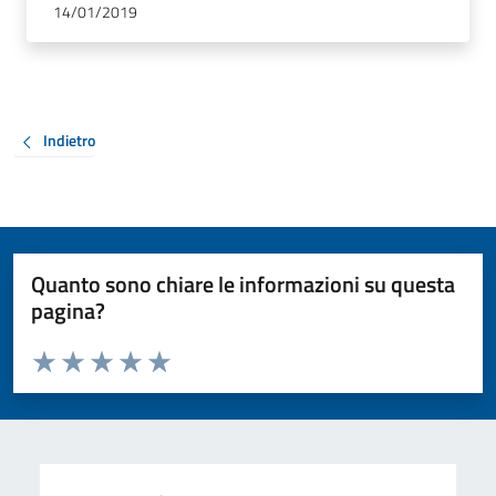
14/01/2019
Indietro
Quanto sono chiare le informazioni su questa
pagina?
Valuta da 1 a 5 stelle la pagina
Valuta 1 stelle su 5
Valuta 2 stelle su 5
Valuta 3 stelle su 5
Valuta 4 stelle su 5
Valuta 5 stelle su 5