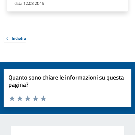
data 12.08.2015
Indietro
Quanto sono chiare le informazioni su questa
pagina?
Valuta da 1 a 5 stelle la pagina
Valuta 1 stelle su 5
Valuta 2 stelle su 5
Valuta 3 stelle su 5
Valuta 4 stelle su 5
Valuta 5 stelle su 5