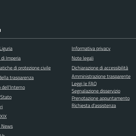
I
Liguria
Informativa privacy
 di Imperia
Note legali
tiche di protezione civile
Dichiarazione di accessibilità
Amministrazione trasparente
della trasparenza
Leggi le FAQ
 dell'Interno
Segnalazione disservizio
i Stato
Prenotazione appuntamento
Richiesta d'assistenza
ri
 XIX
 News
24h