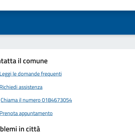
ta 1 stelle su 5
Valuta 2 stelle su 5
Valuta 3 stelle su 5
Valuta 4 stelle su 5
Valuta 5 stelle su 5
tatta il comune
Leggi le domande frequenti
Richiedi assistenza
Chiama il numero 0184673054
Prenota appuntamento
blemi in città