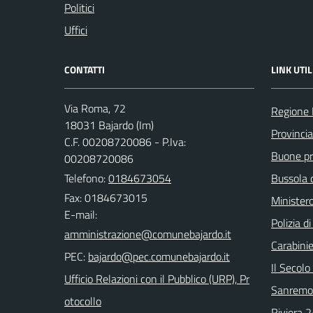
Politici
Uffici
CONTATTI
LINK UTIL
Via Roma, 72
Regione 
18031 Bajardo (Im)
Provincia
C.F. 00208720086 - P.Iva:
Buone pra
00208720086
Telefono:
0184673054
Bussola 
Fax: 0184673015
Ministero
E-mail:
Polizia d
Carabinie
PEC:
Il Secolo
Ufficio Relazioni con il Pubblico (URP), Pr
Sanremo
otocollo
Riviera 