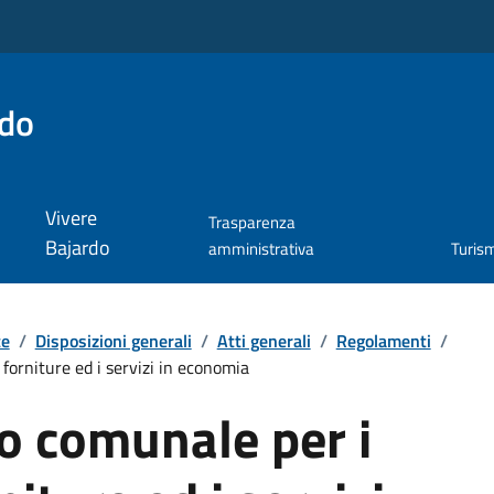
rdo
Vivere
Trasparenza
Bajardo
amministrativa
Turis
te
/
Disposizioni generali
/
Atti generali
/
Regolamenti
/
forniture ed i servizi in economia
 comunale per i