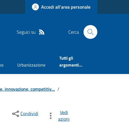
Accedi all'area personale
Seguici su
Cerca
Tutti gli
mo
Urbanizzazione
argomenti...
ne, innovazione, competitiv...
/
Vedi
Condividi
azioni