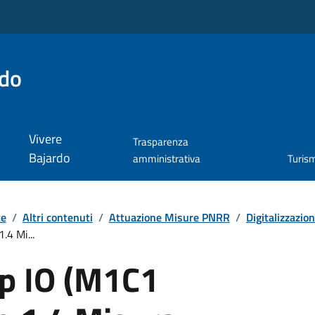
rdo
Vivere
Trasparenza
Bajardo
amministrativa
Turis
te
/
Altri contenuti
/
Attuazione Misure PNRR
/
Digitalizzazio
4 Mi...
p IO (M1C1