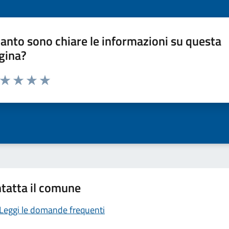
anto sono chiare le informazioni su questa
gina?
a da 1 a 5 stelle la pagina
ta 1 stelle su 5
Valuta 2 stelle su 5
Valuta 3 stelle su 5
Valuta 4 stelle su 5
Valuta 5 stelle su 5
tatta il comune
Leggi le domande frequenti