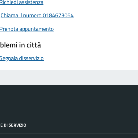
Richiedi assistenza
Chiama il numero 0184673054
Prenota appuntamento
blemi in città
Segnala disservizio
E DI SERVIZIO