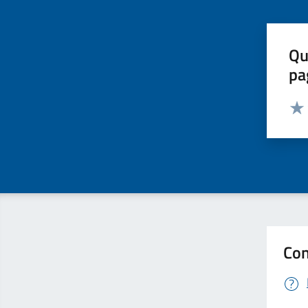
Qu
pa
Valut
Valu
Con