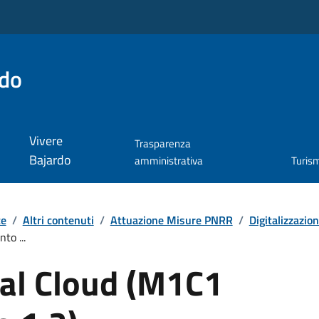
rdo
Vivere
Trasparenza
Bajardo
amministrativa
Turis
te
/
Altri contenuti
/
Attuazione Misure PNRR
/
Digitalizzazio
to ...
 al Cloud (M1C1