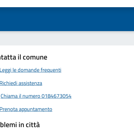
ta 1 stelle su 5
Valuta 2 stelle su 5
Valuta 3 stelle su 5
Valuta 4 stelle su 5
Valuta 5 stelle su 5
tatta il comune
Leggi le domande frequenti
Richiedi assistenza
Chiama il numero 0184673054
Prenota appuntamento
blemi in città