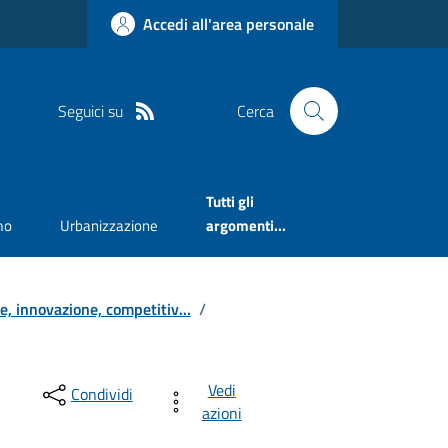
Accedi all'area personale
Seguici su
Cerca
Tutti gli
mo
Urbanizzazione
argomenti...
ne, innovazione, competitiv...
/
Vedi
Condividi
azioni