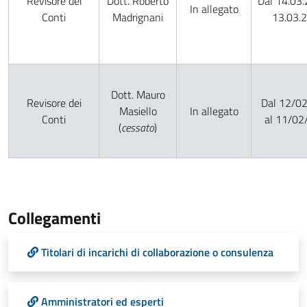
Revisore dei
Dott. Roberto
Dal 14.03.
In allegato
Conti
Madrignani
13.03.
Dott. Mauro
Revisore dei
Dal 12/0
Masiello
In allegato
Conti
al 11/02
(
cessato
)
Collegamenti
Titolari di incarichi di collaborazione o consulenza
Amministratori ed esperti