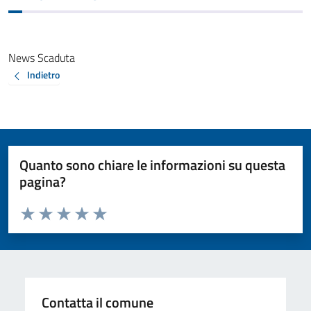
News Scaduta
Indietro
Quanto sono chiare le informazioni su questa
pagina?
Valuta da 1 a 5 stelle la pagina
Valuta 1 stelle su 5
Valuta 2 stelle su 5
Valuta 3 stelle su 5
Valuta 4 stelle su 5
Valuta 5 stelle su 5
Contatta il comune