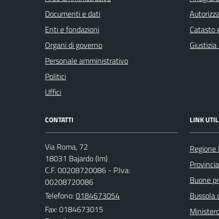
Documenti e dati
Autorizza
Enti e fondazioni
Catasto e
Organi di governo
Giustizia
Personale amministrativo
Politici
Uffici
CONTATTI
LINK UTIL
Via Roma, 72
Regione 
18031 Bajardo (Im)
Provincia
C.F. 00208720086 - P.Iva:
Buone pra
00208720086
Telefono:
0184673054
Bussola 
Fax: 0184673015
Ministero