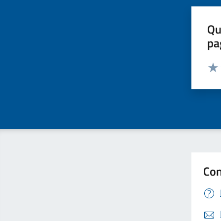
Qu
pa
Valut
Valu
Con