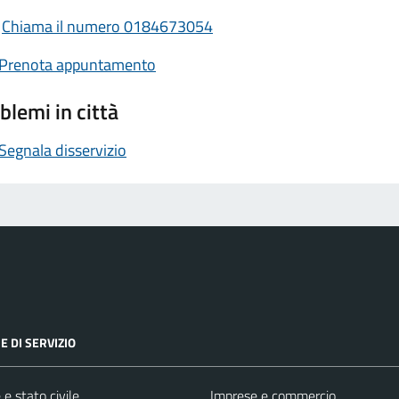
Chiama il numero 0184673054
Prenota appuntamento
blemi in città
Segnala disservizio
E DI SERVIZIO
e stato civile
Imprese e commercio