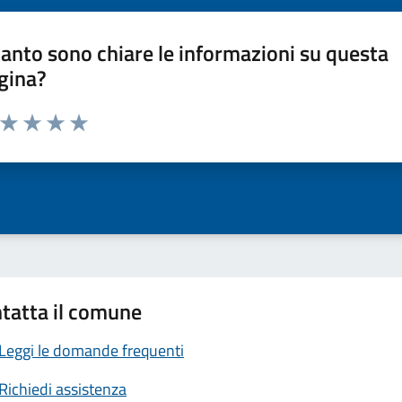
anto sono chiare le informazioni su questa
gina?
a da 1 a 5 stelle la pagina
ta 1 stelle su 5
Valuta 2 stelle su 5
Valuta 3 stelle su 5
Valuta 4 stelle su 5
Valuta 5 stelle su 5
tatta il comune
Leggi le domande frequenti
Richiedi assistenza