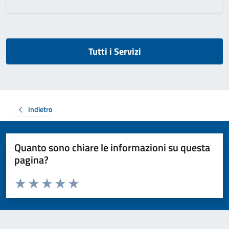
Tutti i Servizi
Indietro
Quanto sono chiare le informazioni su questa
pagina?
Valuta da 1 a 5 stelle la pagina
Valuta 1 stelle su 5
Valuta 2 stelle su 5
Valuta 3 stelle su 5
Valuta 4 stelle su 5
Valuta 5 stelle su 5